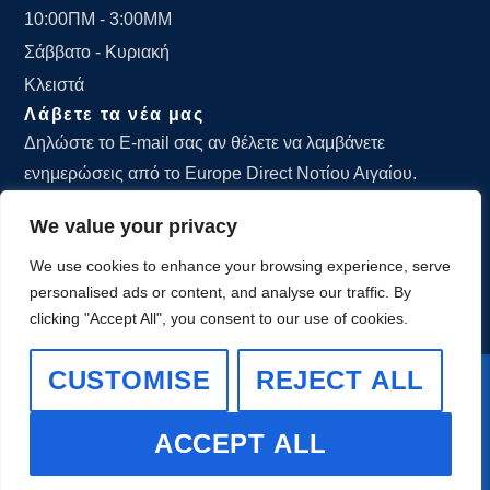
10:00ΠΜ - 3:00ΜΜ
Σάββατο - Κυριακή
Κλειστά
Λάβετε τα νέα μας
Δηλώστε το E-mail σας αν θέλετε να λαμβάνετε
ενημερώσεις από το Europe Direct Νοτίου Αιγαίου.
We value your privacy
We use cookies to enhance your browsing experience, serve
personalised ads or content, and analyse our traffic. By
ΕΓΓΡΑΦΕΙΤΕ
clicking "Accept All", you consent to our use of cookies.
CUSTOMISE
REJECT ALL
© 2025-2026 by the Europe Direct South Aegean. All
Rights Reserved.
ACCEPT ALL
Powered by
mgk.advertising
.