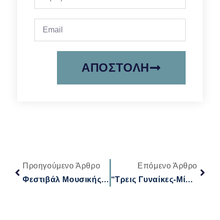
ΑΠΟΣΤΟΛΉ
Προηγούμενο Άρθρο
Επόμενο Άρθρο
Φεστιβάλ Μουσικής Χάλκης: «Πνοή της Θάλασσας – Χορδή του Φεγγαριού»
“Τρεις Γυναίκες-Μία Φωνή”