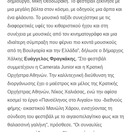
δημιουργό, Μίκη Θεοδωράκη. Το φεστιβάλ ξεκίνησε με
μια μεγάλη βόλτα στον κόσμο, με οδηγούς μια άρπα και
ένα φλάουτο. Το μουσικό ταξίδι συνεχίστηκε με τις
διαφορετικές υφές του κιθαριστικού ήχου και στη
συνέχεια με μουσικές από τον κινηματογράφο και μια
ιδιαίτερη σύμπραξη που φέρνει πιο κοντά μουσικούς
από τη Βουλγαρία και την Ελλάδα”, δήλωσε ο δήμαρχος
Χάλκης
Ευάγγελος Φραγκάκης.
“Στο φεστιβάλ
συμμετέχουν η Camerata Junior και η Κρατική
Ορχήστρα Αθηνών. Την καλλιτεχνική διεύθυνση της
διοργάνωσης έχει ο μαέστρος και μέλος της Κρατικής
Ορχήστρας Αθηνών, Νίκος Χαλιάσας, ενώ την αφίσα
κοσμεί το έργο «Πανσέληνος στο Αιγαίο» του -διεθνούς
φήμης- εικαστικού Μανώλη Χάρου, ενισχύοντας τη
σύνδεση του φεστιβάλ με το αιγαιοπελαγίτικο φως και τη
θαλασσινή γαλήνη”, πρόσθεσε. “Οι συναυλίες