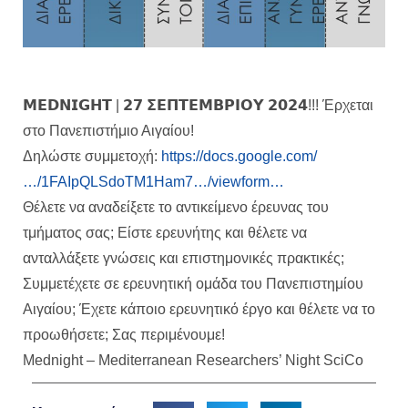
𝗠𝗘𝗗𝗡𝗜𝗚𝗛𝗧 | 𝟮𝟳 𝝨𝝚𝝥𝝩𝝚𝝡𝝗𝝦𝝞𝝤𝝪 𝟮𝟬𝟮𝟰!!! Έρχεται
στο Πανεπιστήμιο Αιγαίου!
Δηλώστε συμμετοχή:
https://docs.google.com/
…/1FAIpQLSdoTM1Ham7…/viewform…
Θέλετε να αναδείξετε το αντικείμενο έρευνας του
τμήματος σας; Είστε ερευνήτης και θέλετε να
ανταλλάξετε γνώσεις και επιστημονικές πρακτικές;
Συμμετέχετε σε ερευνητική ομάδα του Πανεπιστημίου
Αιγαίου; Έχετε κάποιο ερευνητικό έργο και θέλετε να το
προωθήσετε; Σας περιμένουμε!
Mednight – Mediterranean Researchers’ Night SciCo